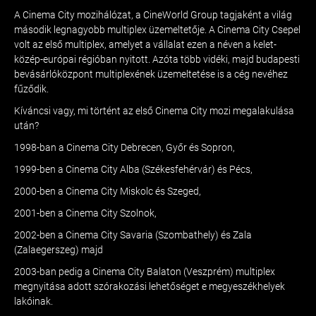
A Cinema City mozihálózat, a CineWorld Group tagjaként a világ
második legnagyobb multiplex üzemeltetője. A Cinema City Csepel
volt az első multiplex, amelyet a vállalat ezen a néven a kelet-
közép-európai régióban nyitott. Azóta több vidéki, majd budapesti
bevásárlóközpont multiplexének üzemeltetése is a cég nevéhez
fűződik.
Kíváncsi vagy, mi történt az első Cinema City mozi megalakulása
után?
1998-ban a Cinema City Debrecen, Győr és Sopron,
1999-ben a Cinema City Alba (Székesfehérvár) és Pécs,
2000-ben a Cinema City Miskolc és Szeged,
2001-ben a Cinema City Szolnok,
2002-ben a Cinema City Savaria (Szombathely) és Zala
(Zalaegerszeg) majd
2003-ban pedig a Cinema City Balaton (Veszprém) multiplex
megnyitása adott szórakozási lehetőséget e megyeszékhelyek
lakóinak.