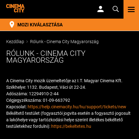
TOG
NAV
MOZI KIVÁLASZTÁSA
Kezdőlap
Rólunk - Cinema City Magyarország
RÓLUNK - CINEMA CITY
MAGYARORSZÁG
A Cinema City mozik üzemeltetője az I.T. Magyar Cinema Kft.
Székhelye: 1132. Budapest, Váci út 22-24.
Adószáma: 12294910-2-44
Cégjegyzékszáma: 01-09-663792
Kapcsolat:
https://help.cinemacity.hu/hu/support/tickets/new
Békéltető testület (fogyasztói jogvita esetén a fogyasztó jogosult
a lakóhelye vagy tartózkodási helye szerint illetékes békéltető
testületekhez fordulni):
https://bekeltetes.hu