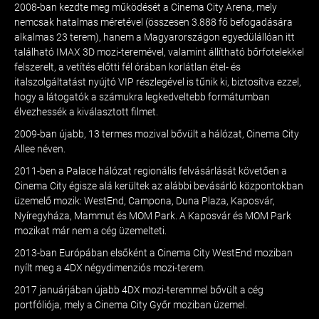
2008-ban kezdte meg működését a Cinema City Arena, mely
nemcsak hatalmas méretével (összesen 3.888 fő befogadására
alkalmas 23 terem), hanem a Magyarországon egyedülállóan itt
található IMAX 3D mozi-teremével, valamint állítható bőrfotelekkel
felszerelt, a vetítés előtti fél órában korlátlan étel- és
italszolgáltatást nyújtó VIP részlegével is tűnik ki, biztosítva ezzel,
hogy a látogatók a számukra legkedveltebb formátumban
élvezhessék a kiválasztott filmet.
2009-ban újabb, 13 termes mozival bővült a hálózat, Cinema City
Allee néven.
2011-ben a Palace hálózat regionális felvásárlását követően a
Cinema City égisze alá kerültek az alábbi bevásárló központokban
üzemelő mozik: WestEnd, Campona, Duna Plaza, Kaposvár,
Nyíregyháza, Mammut és MOM Park. A Kaposvár és MOM Park
mozikat már nem a cég üzemelteti.
2013-ban Európában elsőként a Cinema City WestEnd moziban
nyílt meg a 4DX négydimenziós mozi-terem.
2017 januárjában újabb 4DX mozi-teremmel bővült a cég
portfóliója, mely a Cinema City Győr moziban üzemel.