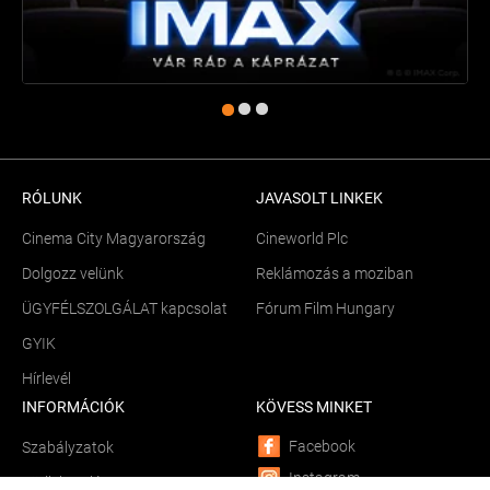
RÓLUNK
JAVASOLT LINKEK
Cinema City Magyarország
Cineworld Plc
Dolgozz velünk
Reklámozás a moziban
ÜGYFÉLSZOLGÁLAT kapcsolat
Fórum Film Hungary
GYIK
Hírlevél
INFORMÁCIÓK
KÖVESS MINKET
Facebook
Szabályzatok
Instagram
Sütik kezelése