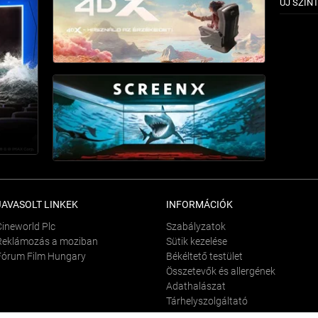
ÚJ SZIN
JAVASOLT LINKEK
INFORMÁCIÓK
Cineworld Plc
Szabályzatok
Reklámozás a moziban
Sütik kezelése
Fórum Film Hungary
Békéltető testület
Összetevők és allergének
Adathalászat
Tárhelyszolgáltató