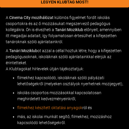
LEGYEN KLUBTAG MOST!
A
Cinema City mozihálózat
különös figyelmet fordít iskolás
csoportokra és az ő mozizásukat megszervező pedagógus
kollégákra. Ön is élvezheti a
Tanári Moziklub
előnyeit, amennyiben
itt megadjai adatait, így folyamatosan értesülhet a kifejezetten
tanároknak szóló ajánlatainkról.
A
Tanári Moziklub
ot azzal a céllal hoztuk létre, hogy a kifejezetten
pedagógusoknak, iskoláknak szóló ajánlatainkkal elérjük az
érintetteket.
A Klubtagokat hírlevelek útján tájékoztatjuk:
filmekhez kapcsolódó, iskoláknak szóló pályázati
lehetőségekről (melyeken osztályok nyerhetnek mozijegyet),
iskolás csoportos mozizásokkal kapcsolatosan
meghirdetett kedvezményeinkről,
filmekhez készített oktatási anyagok
ról és
más, az iskolai munkát segítő, filmekhez, mozizáshoz
kapcsolódó lehetőségekről.