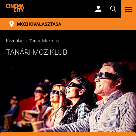
TOG
NAV
MOZI KIVÁLASZTÁSA
Kezdőlap
Tanári Moziklub
TANÁRI MOZIKLUB