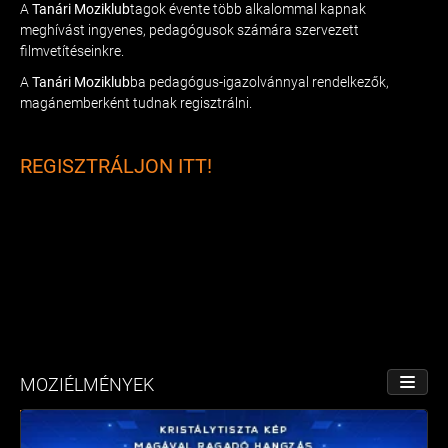
A
Tanári Moziklub
tagok évente több alkalommal kapnak
meghívást ingyenes, pedagógusok számára szervezett
filmvetítéseinkre.
A
Tanári Moziklub
ba pedagógus-igazolvánnyal rendelkezők,
magánemberként tudnak regisztrálni.
REGISZTRÁLJON ITT!
MOZIÉLMÉNYEK
NÉZET