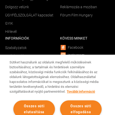
Dolgozz velünk
Reklámozás a moziban
ÜGYFÉLSZOLGÁLAT kapcsolat
Fórum Film Hungary
GYIK
Hírlevél
INFORMÁCIÓK
KÖVESS MINKET
Facebook
Szabályzatok
Instagram
Sütik kezelése
YouTube
Sütiket használunk az oldalunk megfelelő működésének
Békéltető testület
biztosításához, a tartalmak és hirdetések személyre
LinkedIn
szabásához, közösségi média funkciók felkínálásához és az
Összetevők és allergének
oldalunk látogatottságának elemzéséhez. Oldalhasználattal
TikTok
Adathalászat
kapcsolatos információkat is megosztunk a közösségi média
CINEMA CITY APP
területén tevékenykedő, a hirdetési és elemzési
Tárhelyszolgáltató
szolgáltatásokat nyújtó partnereinkkel.
További információ
Android
iOS
Összes süti
Összes süti
elutasítása
elfogadása