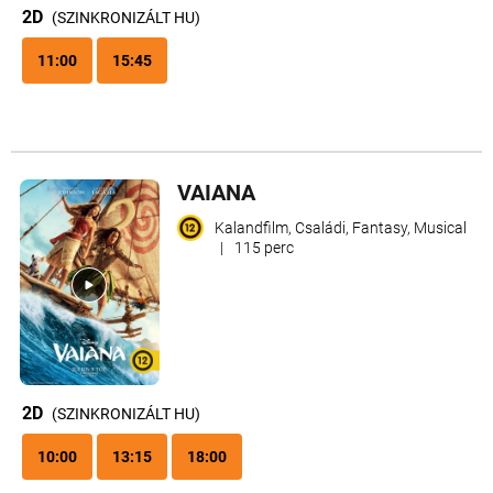
2D
(SZINKRONIZÁLT HU)
11:00
15:45
VAIANA
Kalandfilm, Családi, Fantasy, Musical
|
115 perc
2D
(SZINKRONIZÁLT HU)
10:00
13:15
18:00