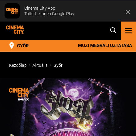
Cinema City App
Töltsd le innen Google Play
TOG
NAV
MOZI MEGVÁLTOZTATÁSA
GYŐR
Kezdőlap
Aktuális
Győr