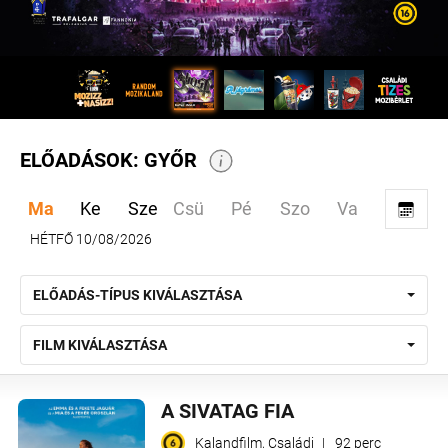
ELŐADÁSOK: GYŐR
Ma
Ke
Sze
Csü
Pé
Szo
Va
HÉTFŐ 10/08/2026
ELŐADÁS-TÍPUS KIVÁLASZTÁSA
FILM KIVÁLASZTÁSA
A SIVATAG FIA
Kalandfilm, Családi
|
92 perc