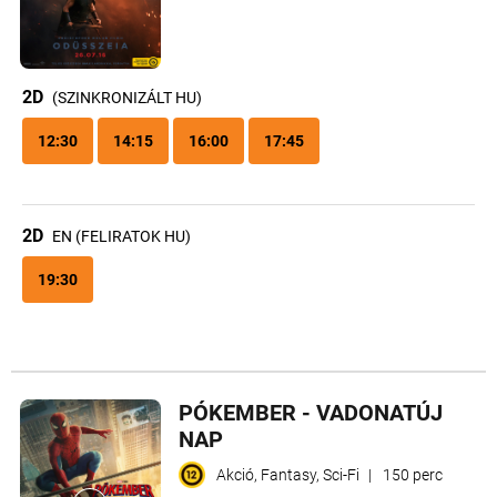
2D
(SZINKRONIZÁLT HU)
12:30
14:15
16:00
17:45
2D
EN (FELIRATOK HU)
19:30
PÓKEMBER - VADONATÚJ
NAP
Akció, Fantasy, Sci-Fi
|
150 perc