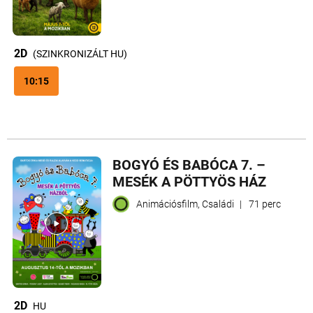
2D
(SZINKRONIZÁLT HU)
10:15
BOGYÓ ÉS BABÓCA 7. –
MESÉK A PÖTTYÖS HÁZ
Animációsfilm, Családi
|
71 perc
2D
HU