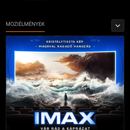
MOZIÉLMÉNYEK
NÉZETV