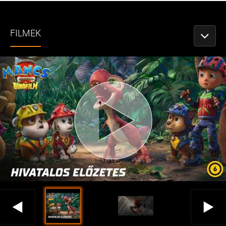
FILMEK
NÉZETV