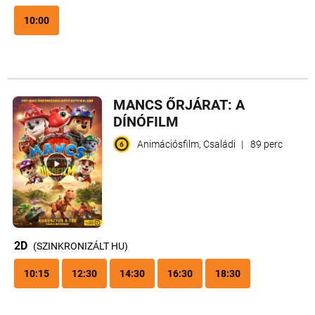
10:00
MANCS ŐRJÁRAT: A
DÍNÓFILM
Animációsfilm, Családi
|
89 perc
2D
(SZINKRONIZÁLT HU)
10:15
12:30
14:30
16:30
18:30