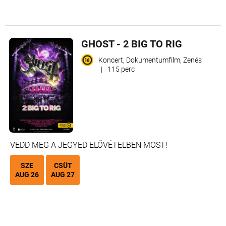
GHOST - 2 BIG TO RIG
Koncert, Dokumentumfilm, Zenés
|
115 perc
VEDD MEG A JEGYED ELŐVÉTELBEN MOST!
SZE
CSÜT
AUG 26
AUG 27