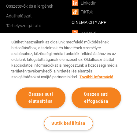
LinkedIn
Összetevők és allergének
TikTok
Adathalászat
CINEMA CITY APP
Tárhelyszolgáltató
Android
Sütiket használunk az oldalunk megfelelő működésének
iOS
biztosításához, a tartalmak és hirdetések személyre
szabásához, közösségi média funkciók felkínálásához és az
Minden jog fenntartva Cinema City Magyarország
2026
©
oldalunk látogatottságának elemzéséhez. Oldalhasználattal
kapcsolatos információkat is megosztunk a közösségi média
területén tevékenykedő, a hirdetési és elemzési
szolgáltatásokat nyújtó partnereinkkel.
További információ
Összes süti
Összes süti
elutasítása
elfogadása
Sütik beállítása