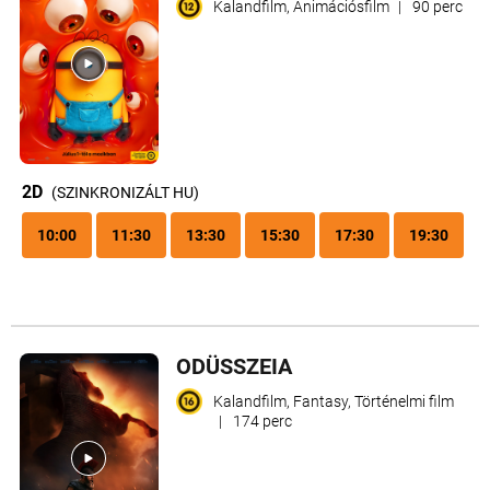
Kalandfilm, Animációsfilm
|
90 perc
2D
(SZINKRONIZÁLT HU)
10:00
11:30
13:30
15:30
17:30
19:30
ODÜSSZEIA
Kalandfilm, Fantasy, Történelmi film
|
174 perc