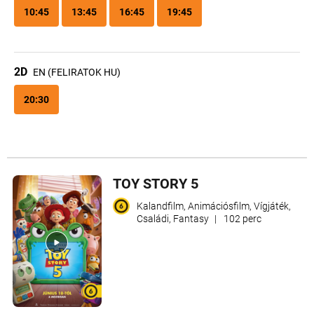
10:45
13:45
16:45
19:45
2D
EN (FELIRATOK HU)
20:30
TOY STORY 5
Kalandfilm, Animációsfilm, Vígjáték,
Családi, Fantasy
|
102 perc