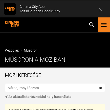
Cinema City App
Töltsd le innen Google Play
TOG
NAV
Kezdőlap
Műsoron
MŰSORON A MOZIBAN
MOZI KERESÉSE
Az aktuális tartózkodási hely használata