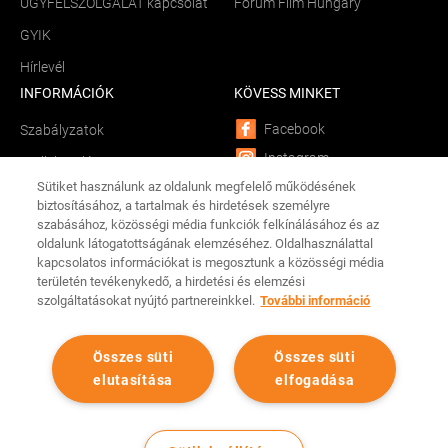
ÜGYFÉLSZOLGÁLAT kapcsolat
Fórum Film Hungary
GYIK
Hírlevél
INFORMÁCIÓK
KÖVESS MINKET
Facebook
Szabályzatok
Instagram
Sütik kezelése
Sütiket használunk az oldalunk megfelelő működésének
YouTube
Békéltető testület
biztosításához, a tartalmak és hirdetések személyre
LinkedIn
szabásához, közösségi média funkciók felkínálásához és az
Összetevők és allergének
oldalunk látogatottságának elemzéséhez. Oldalhasználattal
TikTok
Adathalászat
kapcsolatos információkat is megosztunk a közösségi média
CINEMA CITY APP
területén tevékenykedő, a hirdetési és elemzési
Tárhelyszolgáltató
szolgáltatásokat nyújtó partnereinkkel.
További információ
Android
iOS
Összes süti
Összes süti
elutasítása
elfogadása
Minden jog fenntartva Cinema City Magyarország
2026
©