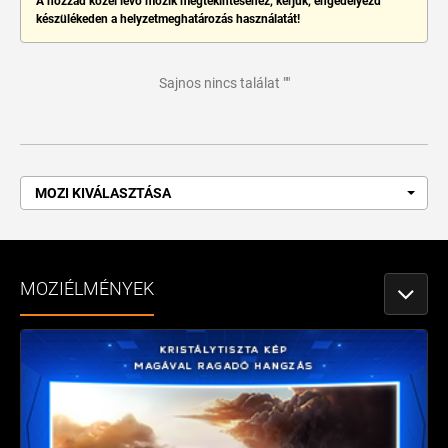
A hozzád közel lévő mozik megtekintéséhez, kérjük, engedélyezd
készülékeden a helyzetmeghatározás használatát!
Sajnos nincs találat ""
MOZI KIVÁLASZTÁSA
MOZIÉLMÉNYEK
NÉZETV