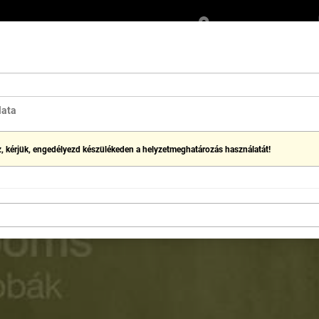
Mozi kiválasztása
JÁNDÉKJEGY
ÉTEL & ITAL
lata
, kérjük, engedélyezd készülékeden a helyzetmeghatározás használatát!
 HÁTSÓ SZOBÁK