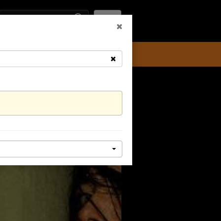
HU
VEDD MEG MOST!