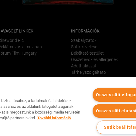
JAVASOLT LINKEK
INFORMÁCIÓK
Cineworld Plc
Szabályzatok
Reklámozás a moziban
Sütik kezelése
Fórum Film Hungary
Békéltető testület
Összetevők és allergének
Adathalászat
Tárhelyszolgáltató
Összes süti elfog
biztosításához, a tartalmak és hirdetések
álásához és az oldalunk látogatottságának
Összes süti elutas
kat is megosztunk a közösségi média területén
yújtó partnereinkkel.
További információ
Minden jog fenntartva Cinema City Magyarország
2026
©
Sütik beállítás