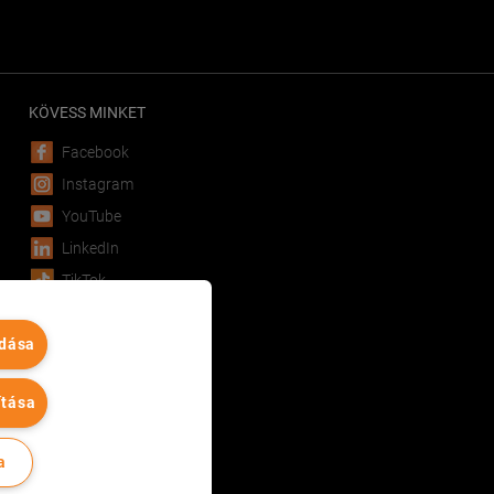
KÖVESS MINKET
Facebook
Instagram
YouTube
LinkedIn
TikTok
CINEMA CITY APP
adása
Android
iOS
ítása
a