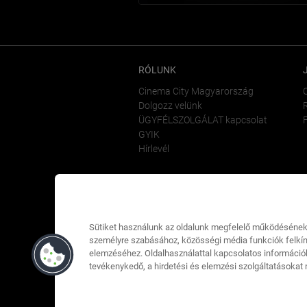
RÓLUNK
Cinema City Magyarország
Dolgozz velünk
ÜGYFÉLSZOLGÁLAT kapcsolat
GYIK
Hírlevél
Sütiket használunk az oldalunk megfelelő működésének 
személyre szabásához, közösségi média funkciók felkín
elemzéséhez. Oldalhasználattal kapcsolatos információ
tevékenykedő, a hirdetési és elemzési szolgáltatásokat n