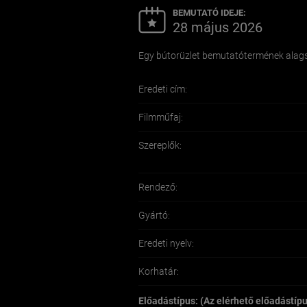
BEMUTATÓ IDEJE:
28 május 2026
Egy bútorüzlet bemutatótermének alags
Eredeti cím:
Filmműfaj:
Szereplők:
Rendező:
Gyártó:
Eredeti nyelv:
Korhatár:
Előadástípus: (Az elérhető előadástíp