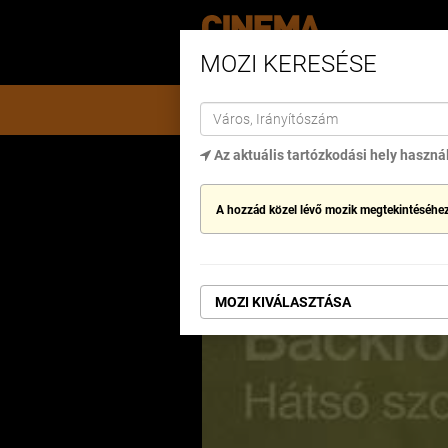
MOZI KERESÉSE
MŰSORON
AJÁNLATOK
A
Az aktuális tartózkodási hely haszná
Kezdőlap
Backrooms - Hátsó szobák
A hozzád közel lévő mozik megtekintéséhez
BACKROOMS -
MOZI KIVÁLASZTÁSA