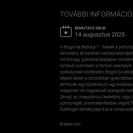
TOVÁBBI INFORMÁCIÓ:
BEMUTATÓ IDEJE:
14 augusztus 2025
A Bogyó és Babóca 7. - Mesék a pöttyös
katicalány és barátaik kedves kalandjai
mintha egy gyerektársaságban mindenki
történet különösen is fontos valamelyik 
szabályosan közlekedni, Bogyó bűvésszé 
képest ebben a sorozatban gyakrabban
járművek, egy tűzoltóautó, egy kukása
megismert és megkedvelt szereplők melle
Zengő, az üvegszárnyú lepkelány, Légy L
szemüveget, a lomtalanításban segítő f
füstbogár-kéményseprő és a vonatvezet
Eredeti cím: