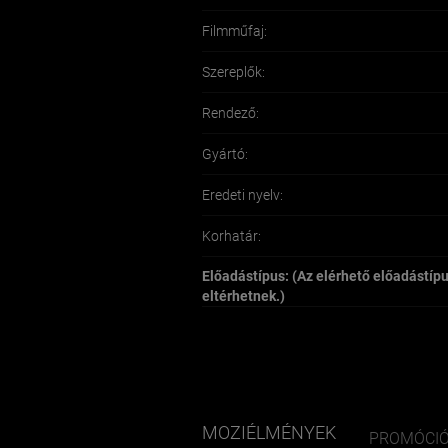
Filmműfaj:
Szereplők:
Rendező:
Gyártó:
Eredeti nyelv:
Korhatár:
Előadástípus: (Az elérhető előadástíp
eltérhetnek.)
MOZIÉLMÉNYEK
PROMÓCI