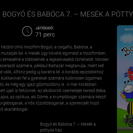
 BOGYÓ ÉS BABÓCA 7. – MESÉK A PÖTT
JÁTÉKIDŐ:
71 perc
 házból című mozifilm Bogyó, a csigafiú, Babóca, a
t mutatják be. A mesék úgy követik egymást a mozifilmben,
 elmesélné a többieknek a legkedvesebb történetét. Minden
szereplő számára, például Baltazár megtanulja, miért kell
válik, Alfonz pedig új barátra lel. A korábbi epizódokhoz
 bukkannak fel a gyerekek számára különösen izgalmas
utó, és még egy igazi gőzmozdony is. A már korábban
tt újak is feltűnnek: az elkóborolt csemetéjét kereső Béka,
ajos, az optikus, aki Döme, a krumplibogár számára készít
ürgebogarak, a hős tűzoltóbogarak, a szerencsét hozó
ő skarlátbogár.
Bogyó és Babóca 7. – Mesék a
pöttyös ház