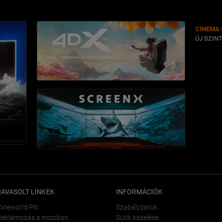
CINEMA 
ÚJ SZIN
JAVASOLT LINKEK
INFORMÁCIÓK
Cineworld Plc
Szabályzatok
Reklámozás a moziban
Sütik kezelése