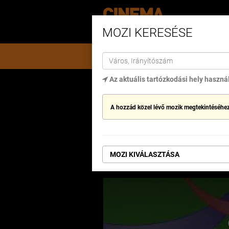
MOZI KERESÉSE
MŰSORON
AJÁNLATOK
A
Az aktuális tartózkodási hely haszná
Kezdőlap
Bogyó és Babóca 7. – Mesé
A hozzád közel lévő mozik megtekintéséhez
BOGYÓ ÉS BAB
MOZI KIVÁLASZTÁSA