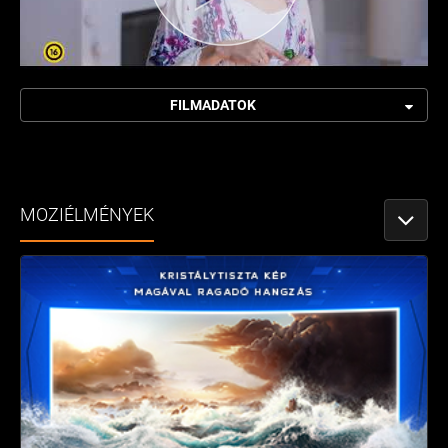
FILMADATOK
MOZIÉLMÉNYEK
NÉZETV