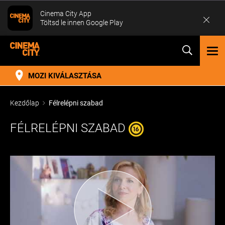
Cinema City App
Töltsd le innen Google Play
TOG
NAV
MOZI KIVÁLASZTÁSA
Kezdőlap
Félrelépni szabad
FÉLRELÉPNI SZABAD