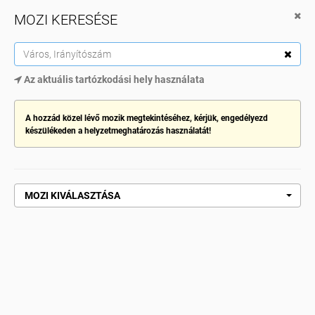
MOZI KERESÉSE
Cinema City App
Töltsd le innen Google Play
TOG
Az aktuális tartózkodási hely használata
NAV
MOZI KIVÁLASZTÁSA
A hozzád közel lévő mozik megtekintéséhez, kérjük, engedélyezd
készülékeden a helyzetmeghatározás használatát!
Kezdőlap
Mancs őrjárat: A dínófilm
MANCS ŐRJÁRAT: A DÍNÓFILM
MOZI KIVÁLASZTÁSA
VEDD MEG MOST!