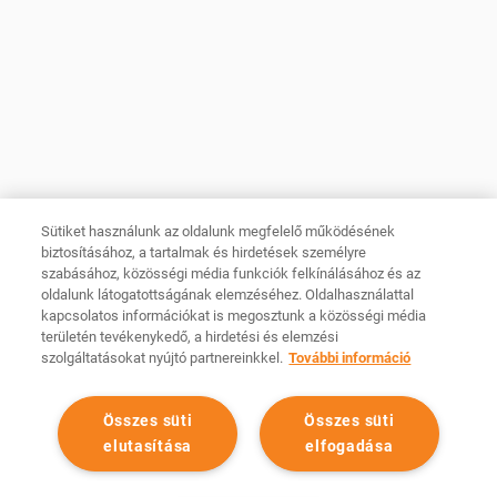
ÜGYFÉLSZOLGÁLAT kapcsolat
Fórum Film Hungary
GYIK
Hírlevél
INFORMÁCIÓK
KÖVESS MINKET
Facebook
Szabályzatok
Instagram
Sütik kezelése
YouTube
Sütiket használunk az oldalunk megfelelő működésének
Békéltető testület
biztosításához, a tartalmak és hirdetések személyre
LinkedIn
szabásához, közösségi média funkciók felkínálásához és az
Összetevők és allergének
oldalunk látogatottságának elemzéséhez. Oldalhasználattal
TikTok
Adathalászat
kapcsolatos információkat is megosztunk a közösségi média
CINEMA CITY APP
területén tevékenykedő, a hirdetési és elemzési
Tárhelyszolgáltató
szolgáltatásokat nyújtó partnereinkkel.
További információ
Android
iOS
Összes süti
Összes süti
elutasítása
elfogadása
Minden jog fenntartva Cinema City Magyarország
2026
©