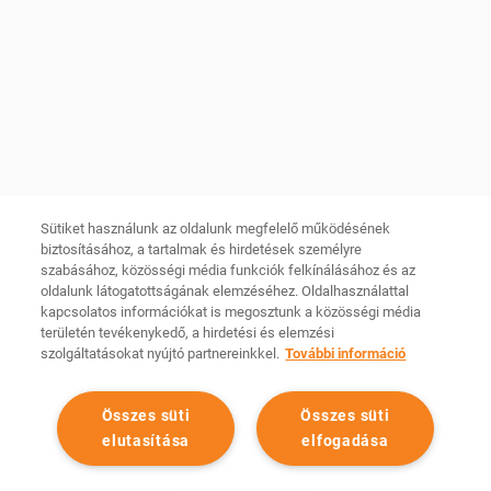
ÜGYFÉLSZOLGÁLAT kapcsolat
Fórum Film Hungary
GYIK
Hírlevél
INFORMÁCIÓK
KÖVESS MINKET
Facebook
Szabályzatok
Instagram
Sütik kezelése
YouTube
Sütiket használunk az oldalunk megfelelő működésének
Békéltető testület
biztosításához, a tartalmak és hirdetések személyre
LinkedIn
szabásához, közösségi média funkciók felkínálásához és az
Összetevők és allergének
oldalunk látogatottságának elemzéséhez. Oldalhasználattal
TikTok
Adathalászat
kapcsolatos információkat is megosztunk a közösségi média
CINEMA CITY APP
területén tevékenykedő, a hirdetési és elemzési
Tárhelyszolgáltató
szolgáltatásokat nyújtó partnereinkkel.
További információ
Android
iOS
Összes süti
Összes süti
elutasítása
elfogadása
Minden jog fenntartva Cinema City Magyarország
2026
©