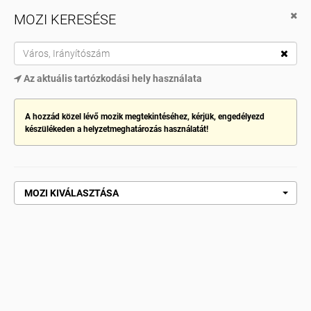
MOZI KERESÉSE
Cinema City App
Töltsd le innen Google Play
TOG
Az aktuális tartózkodási hely használata
NAV
MOZI KIVÁLASZTÁSA
A hozzád közel lévő mozik megtekintéséhez, kérjük, engedélyezd
készülékeden a helyzetmeghatározás használatát!
Kezdőlap
Meghívás.
MEGHÍVÁS.
MOZI KIVÁLASZTÁSA
VEDD MEG MOST!