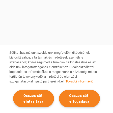
ÜGYFÉLSZOLGÁLAT kapcsolat
Fórum Film Hungary
GYIK
Hírlevél
INFORMÁCIÓK
KÖVESS MINKET
Facebook
Szabályzatok
Instagram
Sütik kezelése
YouTube
Sütiket használunk az oldalunk megfelelő működésének
Békéltető testület
biztosításához, a tartalmak és hirdetések személyre
LinkedIn
szabásához, közösségi média funkciók felkínálásához és az
Összetevők és allergének
oldalunk látogatottságának elemzéséhez. Oldalhasználattal
TikTok
Adathalászat
kapcsolatos információkat is megosztunk a közösségi média
CINEMA CITY APP
területén tevékenykedő, a hirdetési és elemzési
Tárhelyszolgáltató
szolgáltatásokat nyújtó partnereinkkel.
További információ
Android
iOS
Összes süti
Összes süti
elutasítása
elfogadása
Minden jog fenntartva Cinema City Magyarország
2026
©