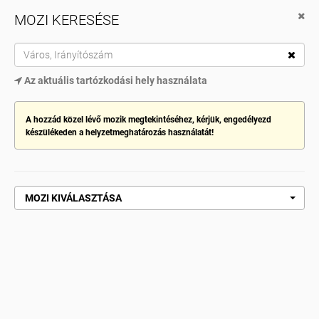
MOZI KERESÉSE
Cinema City App
Töltsd le innen Google Play
TOG
Az aktuális tartózkodási hely használata
NAV
MOZI KIVÁLASZTÁSA
A hozzád közel lévő mozik megtekintéséhez, kérjük, engedélyezd
készülékeden a helyzetmeghatározás használatát!
Kezdőlap
Pókember - Vadonatúj nap
PÓKEMBER - VADONATÚJ NAP
MOZI KIVÁLASZTÁSA
VEDD MEG MOST!