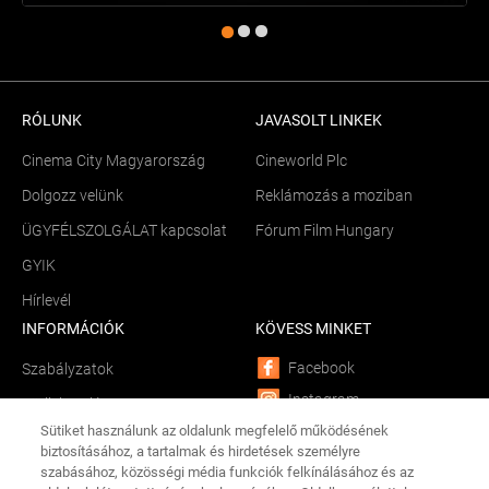
RÓLUNK
JAVASOLT LINKEK
Cinema City Magyarország
Cineworld Plc
Dolgozz velünk
Reklámozás a moziban
ÜGYFÉLSZOLGÁLAT kapcsolat
Fórum Film Hungary
GYIK
Hírlevél
INFORMÁCIÓK
KÖVESS MINKET
Facebook
Szabályzatok
Instagram
Sütik kezelése
Sütiket használunk az oldalunk megfelelő működésének
YouTube
Békéltető testület
biztosításához, a tartalmak és hirdetések személyre
LinkedIn
szabásához, közösségi média funkciók felkínálásához és az
Összetevők és allergének