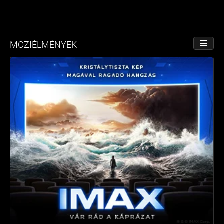
MOZIÉLMÉNYEK
NÉZET