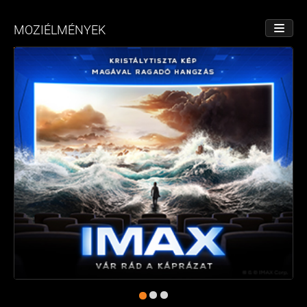
MOZIÉLMÉNYEK
NÉZET