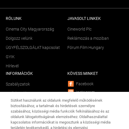
RÓLUNK
JAVASOLT LINKEK
Cinema City Magyarország
Cineworld Plc
Dolgozz velünk
Reklámozás a moziban
ÜGYFÉLSZOLGÁLAT kapcsolat
Fórum Film Hungary
GYIK
Hírlevél
INFORMÁCIÓK
KÖVESS MINKET
Facebook
Szabályzatok
Instagram
Sütik kezelése
Sütiket használunk az oldalunk megfelelő működésének
YouTube
Békéltető testület
biztosításához, a tartalmak és hirdetések személyre
LinkedIn
szabásához, közösségi média funkciók felkínálásához és az
Összetevők és allergének
oldalunk látogatottságának elemzéséhez. Oldalhasználattal
TikTok
Adathalászat
kapcsolatos információkat is megosztunk a közösségi média
CINEMA CITY APP
területén tevékenykedő, a hirdetési és elemzési