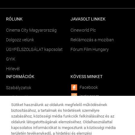
RÓLUNK
JAVASOLT LINKEK
Cinema City Magyarország
Cineworld Plc
Dolgozz velünk
Reklámozás a moziban
ÜGYFÉLSZOLGÁLAT kapcsolat
Fórum Film Hungary
GYIK
Hírlevél
INFORMÁCIÓK
KÖVESS MINKET
Facebook
Szabályzatok
Instagram
Sütik kezelése
Sütiket használunk az oldalunk megfelelő működésének
YouTube
Békéltető testület
biztosításához, a tartalmak és hirdetések személyre
LinkedIn
szabásához, közösségi média funkciók felkínálásához és az
Összetevők és allergének
oldalunk látogatottságának elemzéséhez. Oldalhasználattal
TikTok
Adathalászat
kapcsolatos információkat is megosztunk a közösségi média
CINEMA CITY APP
területén tevékenykedő, a hirdetési és elemzési