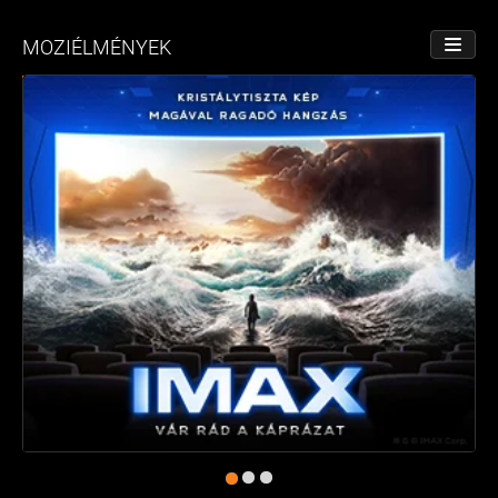
MOZIÉLMÉNYEK
NÉZET