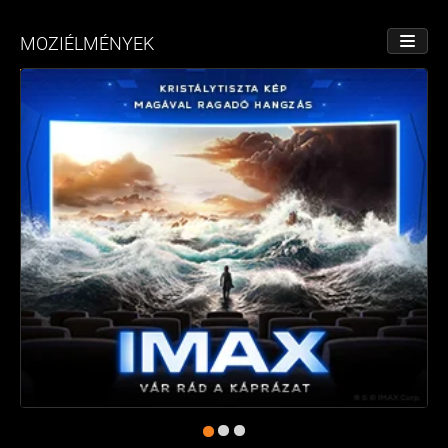
MOZIÉLMÉNYEK
NÉZET