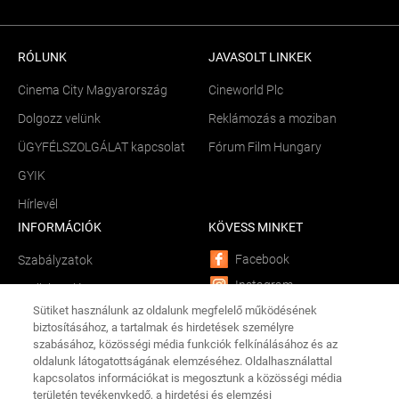
RÓLUNK
JAVASOLT LINKEK
Cinema City Magyarország
Cineworld Plc
Dolgozz velünk
Reklámozás a moziban
ÜGYFÉLSZOLGÁLAT kapcsolat
Fórum Film Hungary
GYIK
Hírlevél
INFORMÁCIÓK
KÖVESS MINKET
Facebook
Szabályzatok
Instagram
Sütik kezelése
Sütiket használunk az oldalunk megfelelő működésének
YouTube
Békéltető testület
biztosításához, a tartalmak és hirdetések személyre
LinkedIn
szabásához, közösségi média funkciók felkínálásához és az
Összetevők és allergének
oldalunk látogatottságának elemzéséhez. Oldalhasználattal
TikTok
Adathalászat
kapcsolatos információkat is megosztunk a közösségi média
CINEMA CITY APP
területén tevékenykedő, a hirdetési és elemzési